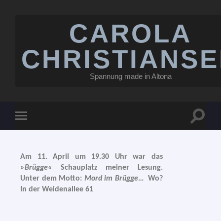
CAROLA
CHRISTIANS
Spannung made in Altona
Am 11. April um 19.30 Uhr war das
»Brügge«
Schauplatz mei­ner Lesung.
Unter dem Motto:
Mord im Brügge
…
Wo?
In der Weidenallee 61