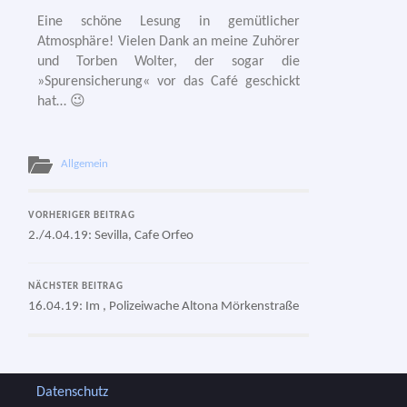
Eine schö­ne Lesung in gemüt­li­cher
Atmosphäre! Vielen Dank an mei­ne Zuhörer
und Torben Wolter, der sogar die
»Spurensicherung« vor das Café geschickt
hat… 😉
Allgemein
VORHERIGER BEITRAG
2./4.04.19: Sevilla, Cafe Orfeo
NÄCHSTER BEITRAG
16.04.19: Im
, Polizeiwache Altona Mörkenstraße
Datenschutz