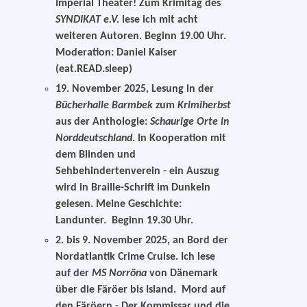
Imperial Theater! Zum Krimitag des
SYNDIKAT e.V.
lese ich mit acht
weiteren Autoren. Beginn 19.00 Uhr.
Moderation: Daniel Kaiser
(eat.READ.sleep)
19. November 2025
, Lesung in der
Bücherhalle Barmbek
zum
Krimiherbst
aus der Anthologie:
Schaurige Orte in
Norddeutschland
. In Kooperation mit
dem Blinden und
Sehbehindertenverein - ein Auszug
wird in Braille-Schrift im Dunkeln
gelesen. Meine Geschichte:
Landunter. Beginn 19.30 Uhr.
2. bis 9. November 2025
, an Bord der
Nordatlantik Crime Cruise. Ich lese
auf der
MS Norröna
von Dänemark
über die Färöer bis Island. Mord auf
den Färöern - Der Kommissar und die