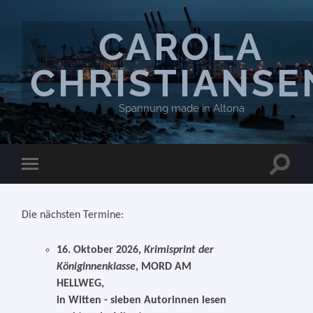
CAROLA
CHRISTIANSE
Spannung made in Altona
Suchfel
Mobile-
ein-/a
Menü
ein-/ausblenden
Die nächsten Termine:
16. Oktober 2026,
Krimisprint der
Königinnenklasse
, MORD AM
HELLWEG,
in Witten - sieben Autorinnen lesen