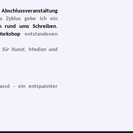
e
Abschlussveranstaltung
es Zyklus gebe ich ein
n rund ums Schreiben
.
orkshop
ent­stan­de­nen
 für Kunst, Medien und
s­sé -
ein ent­spann­ter