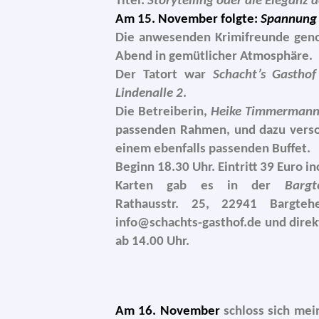
Titel:
Storytelling oder die Eleganz 
Am 15. November folg­te:
Spannung 
Die anwe­sen­den Krimifreunde geno
Abend in gemüt­li­cher Atmosphäre.
Der Tatort war
Schacht’s Gasthof
Lindenalle 2
.
Die Betreiberin,
Heike Timmerman
pas­sen­den Rahmen, und dazu ver­so
einem eben­falls pas­sen­den Buffet.
Beginn 18.30 Uhr. Eintritt 39 Euro inc
Karten gab es in der
Bargt
Rathausstr. 25, 22941 Bargteh
info@schachts-gasthof.de und direk
ab 14.00 Uhr.
Am 16. November
schloss sich mei