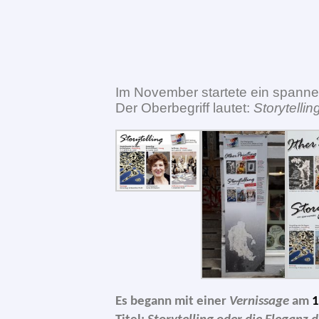
Im November star­te­te ein span­ne
Der Oberbegriff lau­tet:
Storytellin
Es begann mit einer
Vernissage
am
1