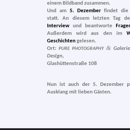
einem Bildband zusam­men.
Und am
5. Dezember
fin­det di
statt. An die­sem letz­ten Tag d
Interview
und beant­wor­te
Frage
Außerdem wird aus den im
W
Geschichten
gele­sen.
&
Ort:
Galerie
PURE
PHOTOGRAPHY
Design
,
Glashüttenstraße 108
Nun ist auch der 5. Dezember pa
Ausklang mit lie­ben Gästen.