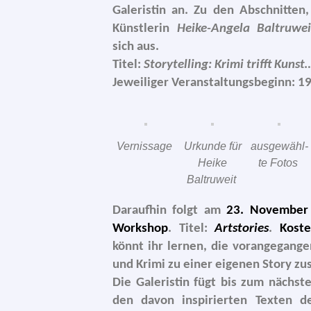
Galeristin an.
Zu den Abschnitten, d
Künstlerin
Heike-Angela Baltruwei
sich aus.
Titel:
Storytelling:
Krimi trifft Kunst
Jeweiliger Veranstaltungsbeginn: 1
Vernissage
Urkunde für
aus­ge­wähl­
Heike
te Fotos
Baltruweit
Daraufhin folgt am
23. November
Workshop
. Titel:
Artstories
.
Kost
könnt ihr ler­nen, die vor­an­ge­gan­
und Krimi zu einer eige­nen Story zus
Die Galeristin fügt bis zum nächs­t
den davon inspi­rier­ten Texten 