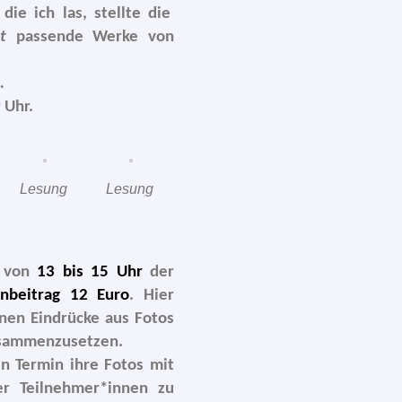
ie ich las, stell­te die
t
pas­sen­de Werke von
…
9 Uhr.
Lesung
Lesung
von
13 bis 15 Uhr
der
enbeitrag 12 Euro
. Hier
ge­nen Eindrücke aus Fotos
am­men­zu­set­zen.
en Termin ihre Fotos mit
der Teilnehmer*innen zu