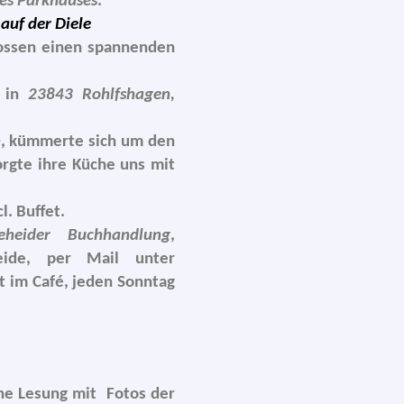
des Parkhauses
.
auf der Diele
s­sen einen span­nen­den
in
23843 Rohlfshagen,
n
, küm­mer­te sich um den
rg­te ihre Küche uns mit
l. Buffet.
eheider Buchhandlung
,
eide, per Mail unter
t im Café, jeden Sonntag
­ne Lesung mit Fotos der