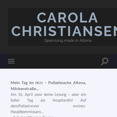
CAROLA
CHRISTIANSE
Spannung made in Altona
Mein Tag im
– Polizeiwache Altona,
PK21
Mörkenstraße…
Am 16. April zwar kei­ne Lesung – aber ein
tol­ler Tag als Hospitantin! Auf
demPolizeirevier
mei­nes
Hauptkommissars…