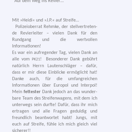
Auf dem Weg ins Revier…
Mit »Heidi« und »J.P.« auf Streife…
Polizeioberrat Rehmke, der stell­ver­tre­ten­
de Revierleiter – vie­len Dank für den
Rundgang und die wert­vol­len
Informationen!
Es war ein auf­re­gen­der Tag, vie­len Dank an
alle vom
! Besonderer Dank gebührt
PK21
natür­lich Herrn Lautenschläger – dafür,
dass er mir die­se Einblicke ermög­licht hat!
Danke auch, für die umfang­rei­chen
Informationen über Europol und Interpol!
Mein
fet­tes­ter
Dank jedoch an das wun­der­
ba­re Team des Streifenwagens, mit dem ich
unter­wegs sein durf­te! Dafür, dass ihr mich
ertra­gen und alle Fragen gedul­dig und
freund­lich beant­wor­tet habt! Jungs, mit
euch auf Streife, füh­le ich mich gleich viel
sicherer!!