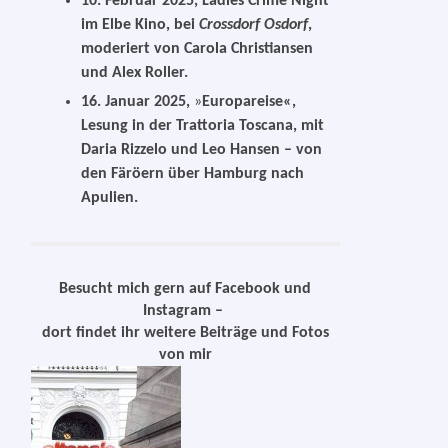
10. Februar 2025
,
Ladies Crime Night
im Elbe Kino, bei
Crossdorf Osdorf
,
mode­riert von Carola Christiansen
und Alex Roller.
16. Januar 2025
,
»
Europareise«,
Lesung in der Trattoria Toscana, mit
Daria Rizzelo und Leo Hansen – von
den Färöern über Hamburg nach
Apulien.
Besucht mich gern auf Facebook und
Instagram –
dort fin­det ihr wei­te­re Beiträge und Fotos
von mir