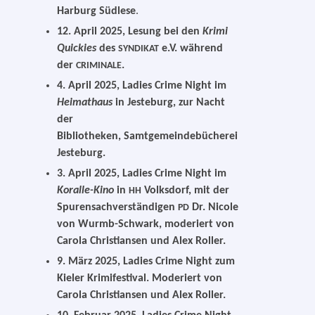
Harburg Südlese
.
12. April 2025
, Lesung bei den
Krimi
Quickies
des
e.V. wäh­rend
SYNDIKAT
der
.
CRIMINALE
4. April 2025
, Ladies Crime Night im
Heimathaus
in Jesteburg, zur Nacht
der
Bibliotheken, Samtgemeindebücherei
Jesteburg.
3. April 2025,
Ladies Crime Night im
Koralle-Kino
in
Volksdorf, mit der
HH
Spurensachverständigen
Dr. Nicole
PD
von Wurmb-Schwark, mode­riert von
Carola Christiansen und Alex Roller.
9. März 2025, Ladies Crime Night zum
Kieler Krimifestival. Moderiert von
Carola Christiansen und Alex Roller.