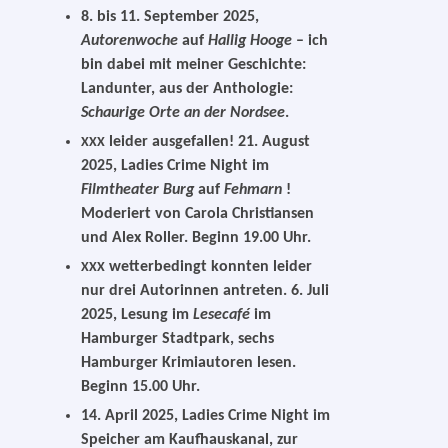
8. bis 11. September 2025,
Autorenwoche
auf
Hallig Hooge
– ich
bin dabei mit mei­ner Geschichte:
Landunter, aus der Anthologie:
Schaurige Orte an der Nordsee
.
lei­der aus­ge­fal­len! 21. August
XXX
2025
, Ladies Crime Night im
Filmtheater Burg
auf
Fehmarn
!
Moderiert von Carola Christiansen
und Alex Roller. Beginn 19.00 Uhr.
wet­ter­be­dingt konn­ten lei­der
XXX
nur drei Autorinnen antre­ten. 6. Juli
2025
,
Lesung im
Lesecafé
im
Hamburger Stadtpark, sechs
Hamburger Krimiautoren lesen.
Beginn 15.00 Uhr.
14. April 2025
,
Ladies Crime Night im
Speicher am Kaufhauskanal, zur