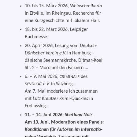
10. bis 15. März 2026,
Weinschreiberin
in Eltville, im Rheingau. Recherche für
eine Kurzgeschichte mit loka­lem Flair.
18. bis 22. März 2026, Leipziger
Buchmesse
20. April 2026, Lesung vom
Deutsch-
Dänischer Verein e.V.
in Hamburg –
däni­sche Seemannskirche, Ditmar-Koel
Str. 2 – Mord auf den Färöern …
6. – 9. Mai 2026,
des
CRIMINALE
e.V.
in Salzburg.
SYNDIKAT
Am 7. Mai mode­rie­re ich zusam­men
mit
Lutz Kreutzer
Krimi-Quickies
in
Freilassing.
11. – 14. Juni 2026,
Shetland Noir
.
Am 13. Juni, Moderation eines Panels:
Konditionen für Autoren im inter­na­tio­
na­len Vergleich.
Zusammen mit