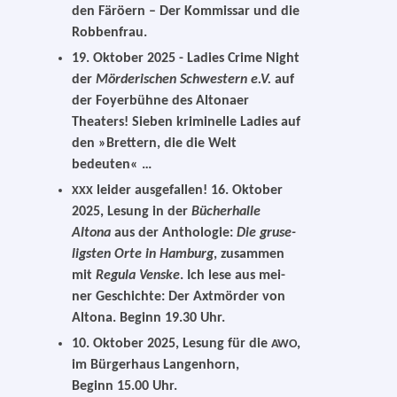
den Färöern – Der Kommissar und die
Robbenfrau.
19. Oktober 2025
- Ladies Crime Night
der
Mörderischen Schwestern e.V.
auf
der Foyerbühne des Altonaer
Theaters! Sieben kri­mi­nel­le Ladies auf
den »Brettern, die die Welt
bedeuten« …
lei­der aus­ge­fal­len! 16. Oktober
XXX
2025
, Lesung in der
Bücherhalle
Altona
aus der Anthologie:
Die gru­se­
ligs­ten Orte in Hamburg
, zusam­men
mit
Regula Venske
. Ich lese aus mei­
ner Geschichte: Der Axtmörder von
Altona. Beginn 19.30 Uhr.
10. Oktober 2025
, Lesung für die
,
AWO
im Bürgerhaus Langenhorn,
Beginn 15.00 Uhr.