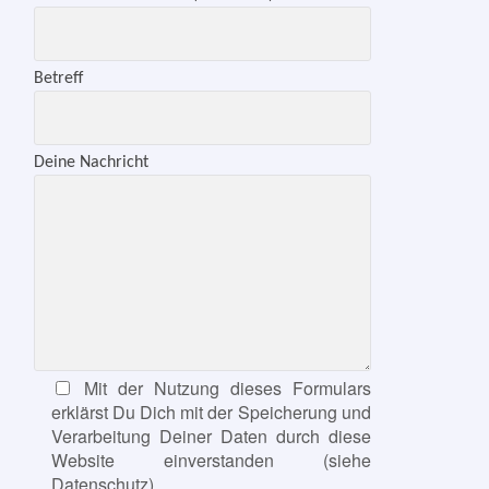
Betreff
Deine Nachricht
Mit der Nutzung die­ses Formulars
Bitte las­se die­ses Feld leer.
erklärst Du Dich mit der Speicherung und
Verarbeitung Deiner Daten durch die­se
Website ein­ver­stan­den (sie­he
Datenschutz).