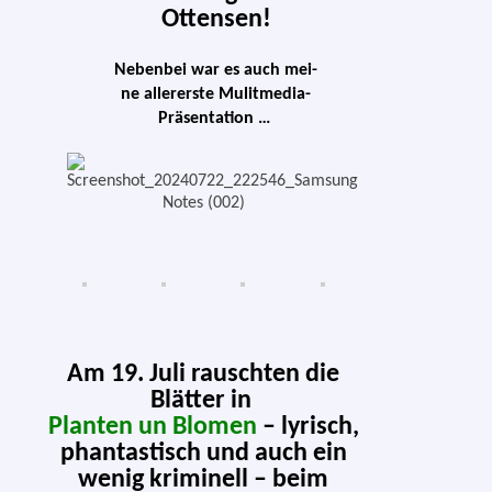
Ottensen!
Nebenbei war es auch mei­
ne aller­ers­te Mulitmedia-
Präsentation …
Am 19. Juli rausch­ten die
Blätter in
Planten un Blomen
– lyrisch,
phan­tas­tisch und auch ein
wenig kri­mi­nell –
beim