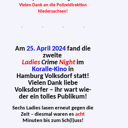
Vielen Dank an die Polizeidirektion
Niedersachsen!
Am
25. April 2024
fand die
zweite
Ladies
Crime
Night
im
Koralle-Kino
in
Hamburg Volksdorf statt!
Vielen Dank lie­be
Volksdorfer – ihr wart wie­
der ein tol­les Publikum!
Sechs Ladies lasen erneut gegen die
Zeit – dies­mal waren es
acht
Minuten bis zum Sch(l)uss!