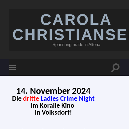
CAROLA
CHRISTIANS
Spannung made in Altona
14. November 2024
Die
drit­te
Ladies Crime Night
im Koralle Kino
in Volksdorf!