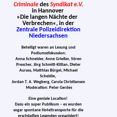
Criminale
des
Syndikat e.V.
in Hannover
»
Die lan­gen Nächte der
Verbrechen«, in der
Zentrale Polizeidirektion
Niedersachsen
Beteiligt waren an Lesung und
Podiumsdiskussion:
Anna Schneider, Anne Grießer, Sören
Prescher, Jörg Schmitt-Killian, Dieter
Aurass, Matthias Bürgel, Michael
Scheidle,
Jordan T. A. Wegberg,
Carola Christiansen
Moderation: Peter Gerdes
Eine genia­le Location!
Dazu ein super Publikum – es wur­den
sogar spon­ta­ne Hoteltransporte für die
erschöpf­ten Lesenden organisiert!