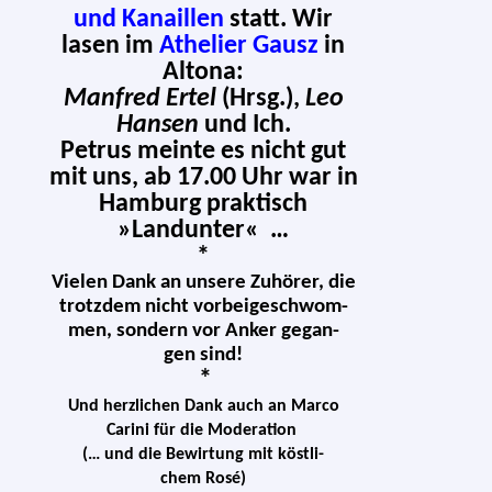
und Kanaillen
statt. Wir
lasen im
Athelier Gausz
in
Altona
:
Manfred Ertel
(Hrsg.),
Leo
Hansen
und Ich.
Petrus mein­te es nicht gut
mit uns, ab 17.00 Uhr war in
Hamburg prak­tisch
»Landunter« …
*
Vielen Dank an unse­re Zuhörer, die
trotz­dem nicht vor­bei­ge­schwom­
men, son­dern vor Anker gegan­
gen sind!
*
Und herz­li­chen Dank auch an Marco
Carini für die Moderation
(… und die Bewirtung mit köst­li­
chem Rosé)