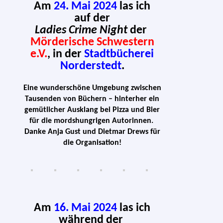
Am
24. Mai 2024
las ich
auf der
Ladies Crime Night
der
Mörderische Schwestern
e.V.
,
in der
Stadtbücherei
Norderstedt
.
Eine wun­der­schö­ne Umgebung zwi­schen
Tausenden von Büchern – hin­ter­her ein
gemüt­li­cher Ausklang bei Pizza und Bier
für die mords­hung­ri­gen Autorinnen.
Danke Anja Gust und Dietmar Drews für
die Organisation!
Am
16. Mai 2024
las ich
wäh­rend der