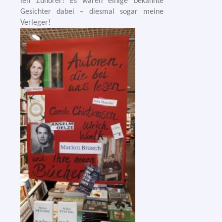
len Zuhörer! Es waren eini­ge bekann­te
Gesichter dabei – dies­mal sogar mei­ne
Verleger!