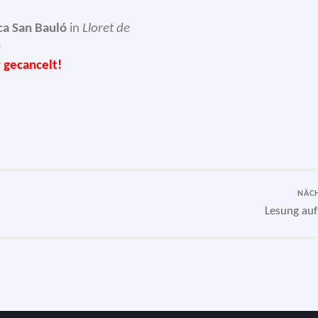
ca San Bauló
in
Lloret de
>
r gecancelt!
NÄC
Lesung auf