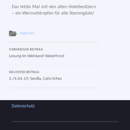
Das letz­te Mal mit den alten Hotelbesitzern
– ein Wermutstropfen für alle Stammgäste!
Allgemein
VORHERIGER BEITRAG
Lesung im Weinland-Waterfront
NÄCHSTER BEITRAG
2./4.04.19: Sevilla, Cafe Orfeo
Datenschutz