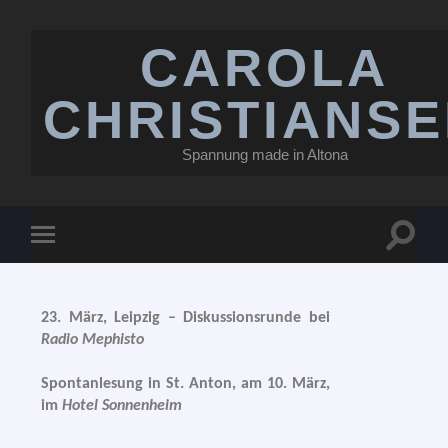
CAROLA
CHRISTIANS
Spannung made in Altona
23. März, Leipzig – Diskussionsrunde bei
Radio Mephisto
Spontanlesung in St. Anton, am 10. März,
im
Hotel Sonnenheim