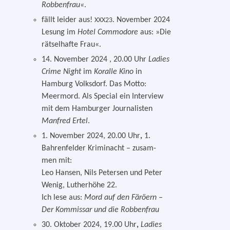
Robbenfrau«
.
fällt lei­der aus!
. November 2024
XXX23
Lesung im
Hotel Commodore
aus: »Die
rät­sel­haf­te Frau«.
14. November 2024 , 20.00 Uhr
Ladies
Crime Night
im
Koralle Kino
in
Hamburg Volksdorf. Das Motto:
Meermord. Als Special ein Interview
mit dem Hamburger Journalisten
Manfred Ertel
.
1. November 2024, 20.00 Uhr
,
1.
Bahrenfelder Kriminacht – zusam­
men mit:
Leo Hansen, Nils Petersen und Peter
Wenig, Lutherhöhe 22.
Ich lese aus:
Mord auf den Färöern –
Der Kommissar und die Robbenfrau
30. Oktober 2024, 19.00 Uhr
,
Ladies