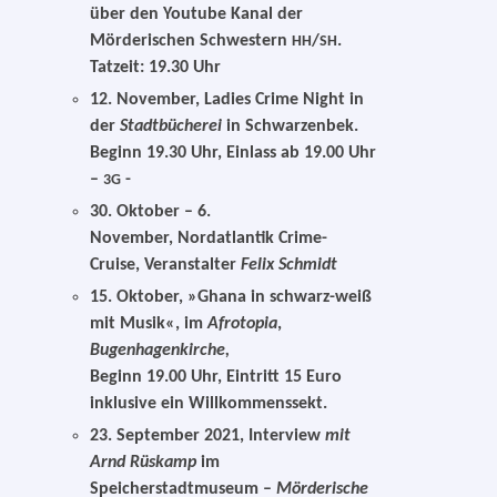
über den Youtube Kanal der
Mörderischen Schwestern
/
.
HH
SH
Tatzeit: 19.30 Uhr
12. November, Ladies Crime Night in
der
Stadtbücherei
in Schwarzenbek.
Beginn 19.30 Uhr, Einlass ab 19.00 Uhr
–
-
3G
30. Oktober – 6.
November, Nordatlantik Crime-
Cruise, Veranstalter
Felix Schmidt
15. Oktober, »Ghana in schwarz-weiß
mit Musik«, im
Afrotopia
,
Bugenhagenkirche,
Beginn 19.00 Uhr, Eintritt 15 Euro
inklu­si­ve ein Willkommenssekt.
23. September 2021, Interview
mit
Arnd Rüskamp
im
Speicherstadtmuseum –
Mörderische