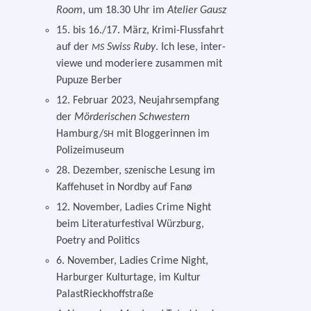
Room
, um 18.30 Uhr im
Atelier Gausz
15. bis 16./17. März, Krimi-Flussfahrt
auf der
Swiss Ruby
. Ich lese, inter­
MS
viewe und mode­rie­re zusam­men mit
Pupuze Berber
12. Februar 2023, Neujahrsempfang
der
Mörderischen Schwestern
Hamburg/
mit Bloggerinnen im
SH
Polizeimuseum
28. Dezember, sze­ni­sche Lesung im
Kaffehuset in Nordby auf Fanø
12. November, Ladies Crime Night
beim Literaturfestival Würzburg,
Poetry and Politics
6. November, Ladies Crime Night,
Harburger Kulturtage, im Kultur
PalastRieckhoffstraße