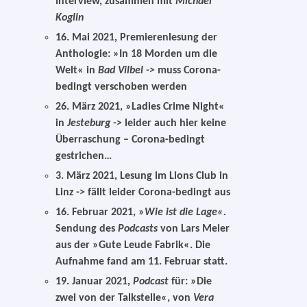
Interview, zusam­men mit
Michael
Koglin
16. Mai 2021, Premierenlesung der
Anthologie: »In 18 Morden um die
Welt« in
Bad Vilbel ->
muss Corona-
bedingt ver­scho­ben werden
26. März 2021, »Ladies Crime Night«
in
Jesteburg
-> lei­der auch hier kei­ne
Überraschung – Corona-bedingt
gestrichen…
3. März 2021, Lesung im Lions Club in
Linz -> fällt lei­der Corona-bedingt aus
16. Februar 2021, »
Wie ist die Lage«.
Sendung des
Podcasts
von Lars Meier
aus der »Gute Leude Fabrik«.
Die
Aufnahme fand am 11. Februar statt.
19. Januar 2021,
Podcast
für: »Die
zwei von der Talkstelle«, von
Vera