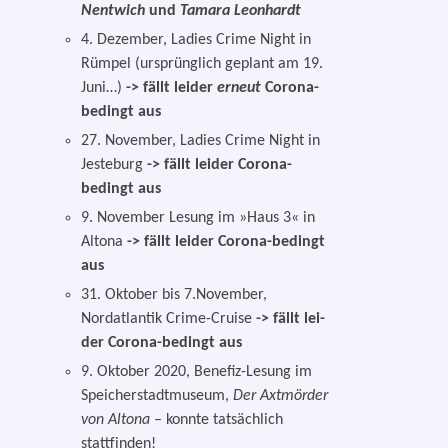
Nentwich
und
Tamara Leonhardt
4. Dezember, Ladies Crime Night in
Rümpel (ursprüng­lich geplant am 19.
Juni…)
-> fällt lei­der
erneut
Corona-
bedingt aus
27. November, Ladies Crime Night in
Jesteburg
-> fällt lei­der Corona-
bedingt aus
9. November Lesung im »Haus 3« in
Altona
-> fällt lei­der Corona-bedingt
aus
31. Oktober bis 7.November,
Nordatlantik Crime-Cruise
-> fällt lei­
der Corona-bedingt aus
9. Oktober 2020, Benefiz-Lesung im
Speicherstadtmuseum,
Der Axtmörder
von Altona –
konn­te tat­säch­lich
stattfinden!