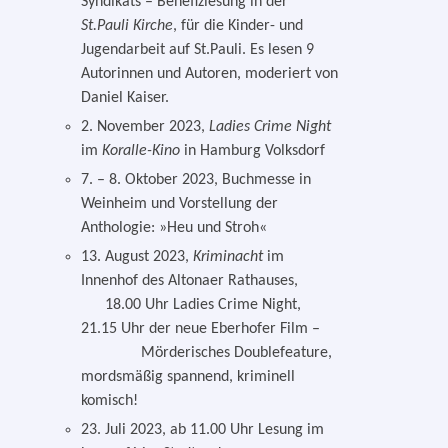
Syndikats – Benefizlesung in der
St.Pauli Kirche
, für die Kinder- und
Jugendarbeit auf St.Pauli. Es lesen 9
Autorinnen und Autoren, mode­riert von
Daniel Kaiser.
2. November 2023,
Ladies Crime Night
im
Koralle-Kino
in Hamburg Volksdorf
7. – 8. Oktober 2023, Buchmesse in
Weinheim und Vorstellung der
Anthologie: »Heu und Stroh«
13. August 2023,
Kriminacht
im
Innenhof des Altonaer Rathauses,
18.00 Uhr Ladies Crime Night,
21.15 Uhr der neue Eberhofer Film –
Mörderisches Doublefeature,
mords­mä­ßig span­nend, kri­mi­nell
komisch!
23. Juli 2023, ab 11.00 Uhr Lesung im