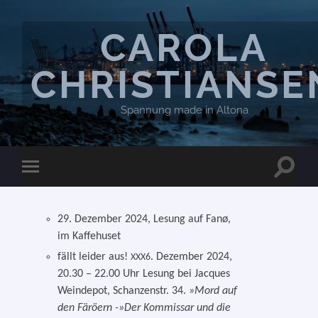
CAROLA
CHRISTIANSE
Spannung made in Altona
Suchfel
Mobile-
ein-/a
Menü
ein-/ausblenden
29. Dezember 2024, Lesung auf Fanø,
im Kaffehuset
fällt lei­der aus!
. Dezember 2024,
XXX6
20.30 – 22.00 Uhr Lesung bei Jacques
Weindepot, Schanzenstr. 34.
»Mord auf
den Färöern -
»
Der Kommissar und die