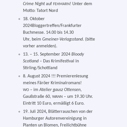
Crime Night
auf
! Unter dem
FEHMARN
Motto: Tatort Nord
18. Oktober
2024Bloggertreffen/Frankfurter
Buchmesse. 14.00 bis 14.30
Uhr, beim
Gmeiner-Verlagsstand
. (bit­te
vor­her anmelden).
13. – 15. September 2024
Bloody
Scotland
– Das Krimifestival in
Stirling/Schottland
8. August 2024 !!! Premierenlesung
mei­nes Färöer Kriminalromans!
– im
Atelier gausz Ottensen
,
WO
Gaußstraße 60,
– um 19.30 Uhr.
WANN
Eintritt 10 Euro, ermä­ßigt 6 Euro.
19. Juli 2024
,
Blätterrauschen von der
Hamburger Autorenvereinigung in
Planten un Blomen, Freilichtbühne