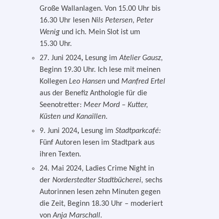
Große Wallanlagen. Von 15.00 Uhr bis
16.30 Uhr lesen
Nils Petersen
,
Peter
Wenig
und ich. Mein Slot ist um
15.30 Uhr.
27. Juni 2024
,
Lesung im
Atelier Gausz
,
Beginn 19.30 Uhr. Ich lese mit mei­nen
Kollegen
Leo Hansen
und
Manfred Ertel
aus der Benefiz Anthologie für die
Seenotretter:
Meer Mord – Kutter,
Küsten und Kanaillen
.
9. Juni 2024
,
Lesung im
Stadtparkcafé:
Fünf Autoren lesen im Stadtpark aus
ihren Texten.
24. Mai 2024, Ladies Crime Night in
der
Norderstedter Stadtbücherei
,
sechs
Autorinnen lesen zehn Minuten gegen
die Zeit, Beginn 18.30 Uhr – mode­riert
von
Anja Marschall
.