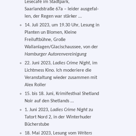
Lesecafé im Stadtpark,
Saarlandstraße 67a – lei­der aus­ge­fal­
len, der Regen war stärker …
14. Juli 2023, um 19.30 Uhr, Lesung in
Planten un Blomen, Kleine
Freiluftbühne, Große
Wallanlagen/Glacischaussee, von der
Hamburger Autorenvereinigung
22. Juni 2023,
Ladies Crime Night
, im
Lichtmess Kino. Ich mode­rie­re die
Veranstaltung wie­der zusam­men mit
Alex Roller
15. bis 18. Juni, Krimifestival Shetland
Noir auf den Shetlands …
1. Juni 2023,
Ladies Crime Night
zu
Tatort Nord 2, in der Winterhuder
Bücherstube
18. Mai 2023, Lesung vom
Writers