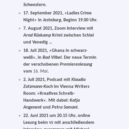
Schwestern
.
17. September 2021, »Ladies Crime
Night« in
Jesteburg
, Beginn 19.00 Uhr.
7. August 2021, Zoom Interview mit
Arnd Rüskamp
Krimi zwi­schen Schlei
und Venedig …
18. Juli 2021, »Ghana in schwarz-
weiß«, in
Bad Vilbel.
Der neue Termin
der ver­scho­be­nen
Premierenlesung
vom
16. Mai
.
2. Juli 2021, Podcast mit
Klaudia
Zotzmann-Koch
im Vienna Writers
Room: »Kreatives Schreib-
Handwerk«. Mit dabei:
Katja
Angenent
und
Petra Samani
.
22. Juni 2021 um 20.15 Uhr, online
Lesung beim
mit anschlie­ßen­dem
VS