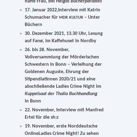
haf­te Frau, bei
Helgas Bücherparadies
17. Januar 2022,Interview mit Katrin
Schumacher für
– Unter
MDR
KULTUR
Büchern
30. Dezember 2021, 13.30 Uhr, Lesung
auf Fanø, im Kaffehuset in Nordby
26. bis 28. November,
Vollversammlung der Mörderischen
Schwestern in Bonn – Verleihung der
Goldenen Auguste, Ehrung der
Stipendiatinnen 2020/21 und eine
abschlie­ßen­de Ladies Crime Night im
Kuppelsaal der Thalia Buchhandlung
in Bonn
22. November, Interview mit Manfred
Ertel für die sh:z
19. November, ers­te Norddeutsche
OnlineLadies Crime Night! Zu sehen